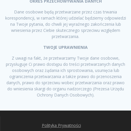
OKRES PRZECHOWYWANIA DANYCH
Dane osobowe będą przetwarzane przez czas trwania
korespondencji, w ramach której udzielać będziemy odpowiedzi
na Twoje pytania, do chwili jej wyraźnego zakończenia lub
wniesienia przez Ciebie skutecznego sprzeciwu względem
przetwarzania.
TWOJE UPRAWNIENIA
Z uwagi na fakt, że przetwarzamy Twoje dane osobowe,
przysługuje Ci prawo dostępu do treści przetwarzanych danych
osobowych oraz żądania ich sprostowania, usunięcia lub
ograniczenia przetwarzania a także prawo do przenoszenia
danych, prawo do sprzeciwu wobec przetwarzania oraz prawo
do wniesienia skargi do organu nadzorczego (Prezesa Urzędu
Ochrony Danych Osobowych).
Polityka Prywatności